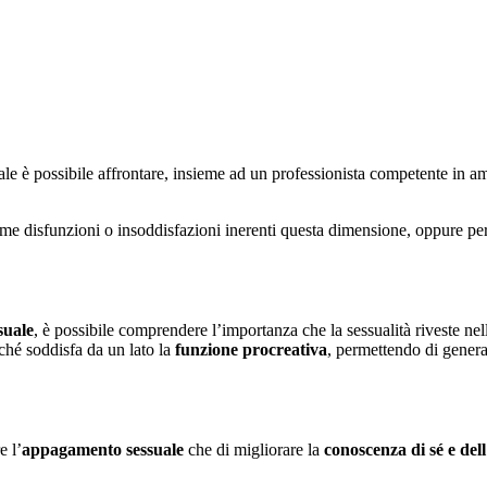
ale è possibile affrontare, insieme ad un professionista competente in 
ome disfunzioni o insoddisfazioni inerenti questa dimensione, oppure p
suale
, è possibile comprendere l’importanza che la sessualità riveste nella 
rché soddisfa da un lato la
funzione procreativa
, permettendo di genera
e l’
appagamento sessuale
che di migliorare la
conoscenza di sé e dell