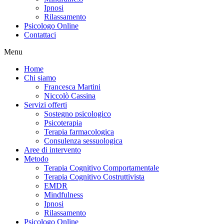
Ipnosi
Rilassamento
Psicologo Online
Contattaci
Menu
Home
Chi siamo
Francesca Martini
Niccolò Cassina
Servizi offerti
Sostegno psicologico
Psicoterapia
Terapia farmacologica
Consulenza sessuologica
Aree di intervento
Metodo
Terapia Cognitivo Comportamentale
Terapia Cognitivo Costruttivista
EMDR
Mindfulness
Ipnosi
Rilassamento
Psicologo Online