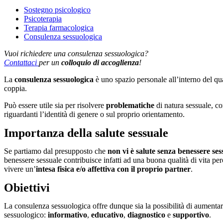
Sostegno psicologico
Psicoterapia
Terapia farmacologica
Consulenza sessuologica
Vuoi richiedere una consulenza sessuologica?
Contattaci
per un
colloquio di accoglienza
!
La
consulenza sessuologica
è uno spazio personale all’interno del qu
coppia.
Può essere utile sia per risolvere
problematiche
di natura sessuale, c
riguardanti l’identità di genere o sul proprio orientamento.
Importanza della salute sessuale
Se partiamo dal presupposto che
non vi è salute senza benessere ses
benessere sessuale contribuisce infatti ad una buona qualità di vita pe
vivere un’
intesa fisica e/o affettiva con il proprio partner
.
Obiettivi
La consulenza sessuologica offre dunque sia la possibilità di aumentar
sessuologico:
informativo
,
educativo
,
diagnostico
e
supportivo
.