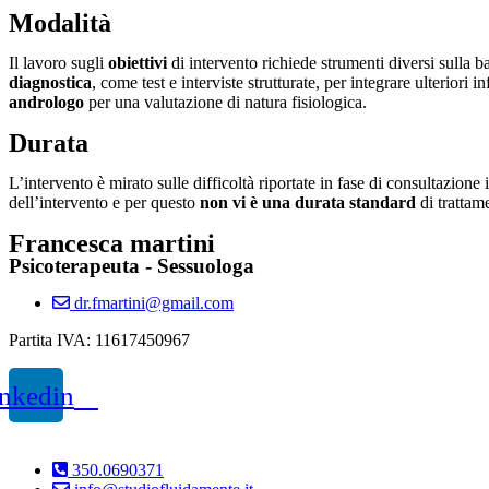
Modalità
Il lavoro sugli
obiettivi
di intervento richiede strumenti diversi sulla b
diagnostica
, come test e interviste strutturate, per integrare ulteriori
andrologo
per una valutazione di natura fisiologica.
Durata
L’intervento è mirato sulle difficoltà riportate in fase di consultazione 
dell’intervento e per questo
non vi è una durata standard
di trattam
Francesca martini
Psicoterapeuta - Sessuologa
dr.fmartini@gmail.com
Partita IVA: 11617450967
nkedin
350.0690371