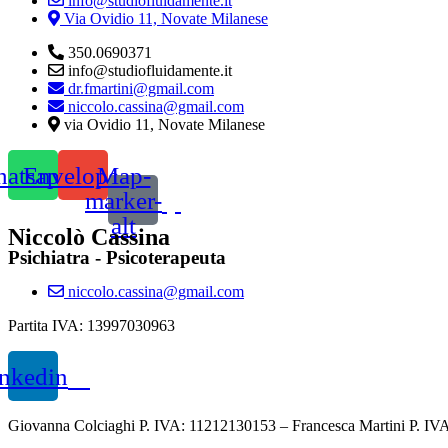
info@studiofluidamente.it
Via Ovidio 11, Novate Milanese
350.0690371
info@studiofluidamente.it
dr.fmartini@gmail.com
niccolo.cassina@gmail.com
via Ovidio 11, Novate Milanese
atsapp
Envelope
Map-
marker-
alt
Niccolò Cassina
Psichiatra - Psicoterapeuta
niccolo.cassina@gmail.com
Partita IVA: 13997030963
nkedin
Giovanna Colciaghi P. IVA: 11212130153 –
Francesca Martini P. I