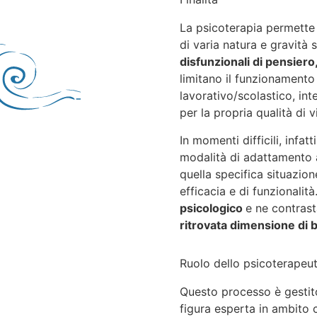
La psicoterapia permette 
di varia natura e gravità
disfunzionali di pensie
limitano il funzionamento 
lavorativo/scolastico, in
per la propria qualità di v
In momenti difficili, infat
modalità di adattamento a
quella specifica situazio
efficacia e di funzionalit
psicologico
e ne contrast
ritrovata dimensione di
Ruolo dello psicoterapeu
Questo processo è gesti
figura esperta
i
n ambito c