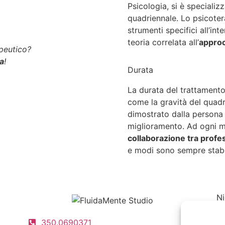
Psicologia
,
si è specializ
quadriennale.
Lo psicoter
strumenti specifici all’int
teoria
correlata
all’
approc
peutico?
za
!
Durata
La
durata del trattament
come
la gravità d
el quad
dimostrato dalla persona 
miglioramento. Ad ogni mo
collaborazione tra profes
e modi sono sempre stabi
Ni
Ps
350.0690371