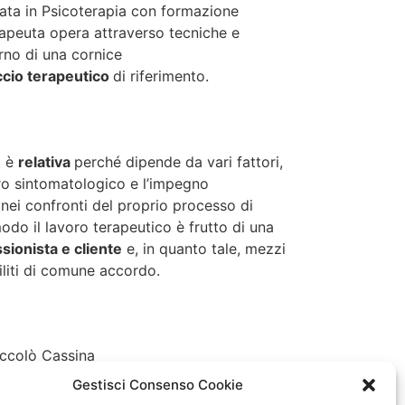
zata
in Psicoterapia
con formazione
apeuta opera attraverso tecniche e
erno di una cornice
cio terapeutico
di riferimento.
o
è
relativa
perché
dipende
da vari fattori,
ro sintomatologico e l’impegno
nei confronti del proprio processo di
do il lavoro terapeutico è frutto di una
sionista e cliente
e, in quanto tale, mezzi
liti di comune accordo.
ccolò Cassina
Gestisci Consenso Cookie
ichiatra - Psicoterapeuta