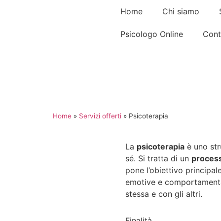
Home
Chi siamo
Psicologo Online
Cont
Home
»
Servizi offerti
»
Psicoterapia
La
psicoterapia
è uno str
sé.
Si tratta di
un
proces
pone
l’obiettivo
principale
emotive e
comportamental
stessa e con gli altri.
Finalità