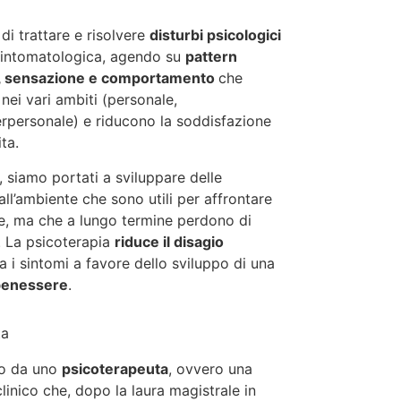
di trattare e risolvere
disturbi psicologici
 sintomatologica, agendo su
pattern
ro, sensazione e comportamento
che
nei vari ambiti (personale,
terpersonale) e riducono la soddisfazione
ita.
ti, siamo portati a sviluppare delle
ll’ambiente che sono utili per affrontare
ne, ma che a lungo termine perdono di
à. La psicoterapia
riduce il disagio
a i sintomi a favore dello sviluppo di una
 benessere
.
ta
to da uno
psicoterapeuta
, ovvero una
linico che, dopo la laura
magistrale
in