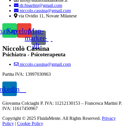
info@studiofluidamente.it
dr.fmartini@gmail.com
niccolo.cassina@gmail.com
via Ovidio 11, Novate Milanese
atsapp
Envelope
Map-
marker-
alt
Niccolò Cassina
Psichiatra - Psicoterapeuta
niccolo.cassina@gmail.com
Partita IVA: 13997030963
nkedin
Giovanna Colciaghi P. IVA: 11212130153 –
Francesca Martini P.
IVA: 11617450967
Copyright © 2025 FluidaMente. All Rights Reserved.
Privacy
Policy
|
Cookie Policy