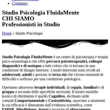
Contattaci
Studio Psicologia FluidaMente
CHI SIAMO
Professionisti in Studio
Home
»
Studio Psicologia
Studio
Psicologia
FluidaMente
è un centro di psicoterapia e terapia
psico-sessuologica che offre
percorsi psicoterapeutici,
colloqui
diagnostici e di sostegno
a tutti coloro che si trovano in una
condizione di disagio interiore.
I nostri interventi sono rivolti ad
adolescenti
,
adulti
e persone in
terza età
che vivono momenti di
difficoltà o soffrono per una condizione patologica.
Operiamo attraverso
terapie
individuali
, di
coppia
,
familiari
e di
gruppo
a seconda delle specifiche necessità. Il nostro modello
teorico di riferimento è quello
Cognitivo
, declinato nelle
varianti
Comportamentale
e
Costruttivista
, associato
a strumenti
la cui efficacia è dimostrata dall’evidenza scientifica, come
EMDR
,
Mindfulness, ipnosi
e tecniche di
rilassamento
.