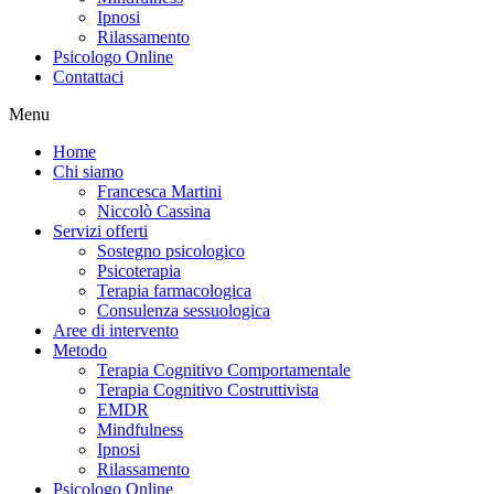
Ipnosi
Rilassamento
Psicologo Online
Contattaci
Menu
Home
Chi siamo
Francesca Martini
Niccolò Cassina
Servizi offerti
Sostegno psicologico
Psicoterapia
Terapia farmacologica
Consulenza sessuologica
Aree di intervento
Metodo
Terapia Cognitivo Comportamentale
Terapia Cognitivo Costruttivista
EMDR
Mindfulness
Ipnosi
Rilassamento
Psicologo Online